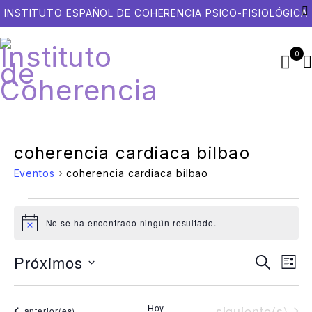
INSTITUTO ESPAÑOL DE COHERENCIA PSICO-FISIOLÓGICA
0
coherencia cardiaca bilbao
Eventos
coherencia cardiaca bilbao
No se ha encontrado ningún resultado.
Aviso
Próximos
Naveg
Na
Buscar
Lista
Selecciona
de
de
la
vis
búsqu
fecha.
Eventos
Hoy
siguiente(s)
Eventos
anterior(es)