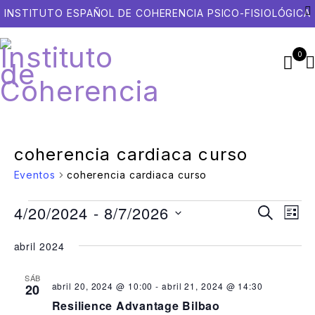
INSTITUTO ESPAÑOL DE COHERENCIA PSICO-FISIOLÓGICA
0
coherencia cardiaca curso
Eventos
coherencia cardiaca curso
4/20/2024
 - 
8/7/2026
Naveg
Na
Buscar
Lista
Selecciona
de
de
la
abril 2024
vis
búsqu
fecha.
de
y
SÁB
abril 20, 2024 @ 10:00
-
abril 21, 2024 @ 14:30
20
Ev
vistas
Resilience Advantage Bilbao