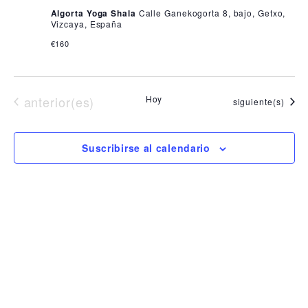
de
Algorta Yoga Shala
Calle Ganekogorta 8, bajo, Getxo,
Event
Vizcaya, España
€160
Eventos
anterior(es)
Hoy
Eventos
siguiente(s)
Suscribirse al calendario
SÍGUENOS
Instituto Español de Coherencia Psico-