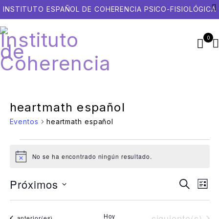
INSTITUTO ESPAÑOL DE COHERENCIA PSICO-FISIOLÓGICA
0
heartmath español
Eventos
heartmath español
No se ha encontrado ningún resultado.
Aviso
Próximos
Naveg
Na
Buscar
Lista
Selecciona
de
de
la
vis
búsqu
fecha.
Eventos
Hoy
siguiente(s)
Eventos
anterior(es)