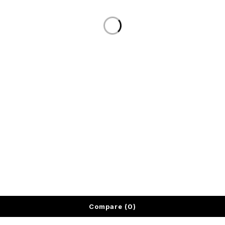
Tienda online
Recursos
Contacto
© IECP España –
Aviso legal
–
Política de privacidad
–
Política
de cookies
–
Declaración de accesibilidad
Compare
(0)