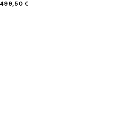
499,50
€
SÍGUENOS
Instituto Español de Coherencia Psico-
Fisiológica
SOBRE NOSOTROS
Formación