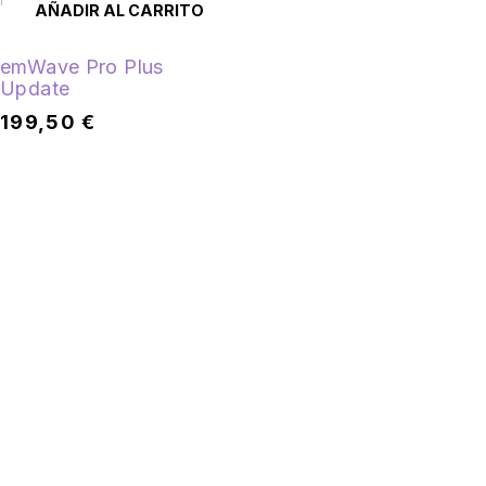
AÑADIR AL CARRITO
emWave Pro Plus
Update
199,50
€
SÍGUENOS
Instituto Español de Coherencia Psico-
Fisiológica