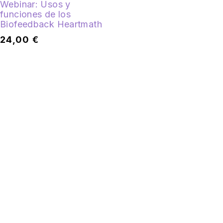
Webinar: Usos y
funciones de los
Biofeedback Heartmath
24,00
€
SÍGUENOS
Instituto Español de Coherencia Psico-
Fisiológica
SOBRE NOSOTROS
Formación