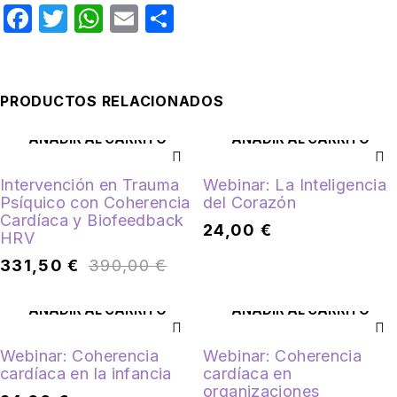
Facebook
Twitter
WhatsApp
Email
Compartir
PRODUCTOS RELACIONADOS
AÑADIR AL CARRITO
AÑADIR AL CARRITO
Intervención en Trauma
Webinar: La Inteligencia
Psíquico con Coherencia
del Corazón
Cardíaca y Biofeedback
24,00
€
HRV
331,50
€
390,00
€
AÑADIR AL CARRITO
AÑADIR AL CARRITO
Webinar: Coherencia
Webinar: Coherencia
cardíaca en la infancia
cardíaca en
organizaciones