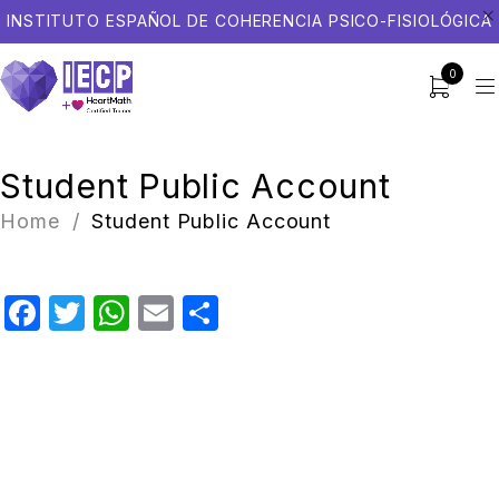
INSTITUTO ESPAÑOL DE COHERENCIA PSICO-FISIOLÓGICA
0
Student Public Account
Home
/
Student Public Account
Facebook
Twitter
WhatsApp
Email
Compartir