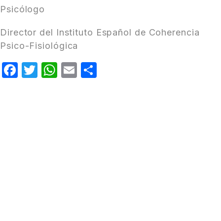
Psicólogo
Director del Instituto Español de Coherencia
Psico-Fisiológica
Facebook
Twitter
WhatsApp
Email
Compartir
SÍGUENOS
Instituto Español de Coherencia Psico-
Fisiológica