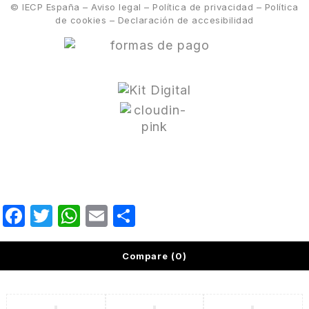
© IECP España –
Aviso legal
–
Política de privacidad
–
Política
de cookies
–
Declaración de accesibilidad
Facebook
Twitter
WhatsApp
Email
Compartir
Compare
(0)